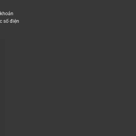
 khoản
c số điện