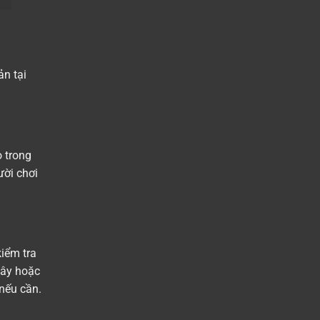
ản tại
o trong
ười chơi
iểm tra
iây hoặc
 nếu cần.