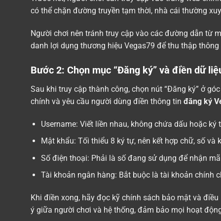
có thể chặn đường truyền tạm thời, nhà cái thường xu
Người chơi nên tránh truy cập vào các đường dẫn từ m
danh lợi dụng thương hiệu Vegas79 để thu thập thông 
Bước 2: Chọn mục “Đăng ký” và điền dữ liệ
Sau khi truy cập thành công, chọn nút “Đăng ký” ở góc
chính và yêu cầu người dùng điền thông tin
đăng ký V
Username: Viết liền nhau, không chứa dấu hoặc ký t
Mật khẩu: Tối thiểu 8 ký tự, nên kết hợp chữ, số và 
Số điện thoại: Phải là số đang sử dụng để nhận mã
Tài khoản ngân hàng: Bắt buộc là tài khoản chính ch
Khi điền xong, hãy đọc kỹ chính sách bảo mật và điều
ý giữa người chơi và hệ thống, đảm bảo mọi hoạt độn