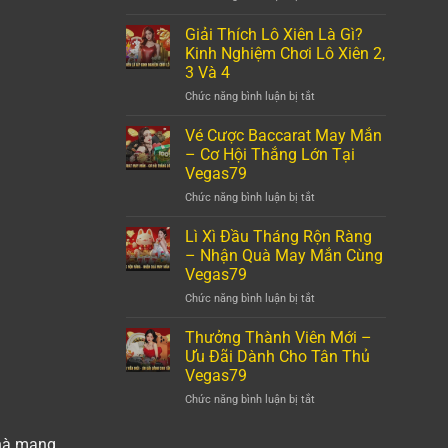
Cách
Sẻ
Điểm
Cách
Giải Thích Lô Xiên Là Gì?
Danh
Đọc
Kinh Nghiệm Chơi Lô Xiên 2,
Mỗi
Kèo
3 Và 4
Ngày
Chuẩn
Chức năng bình luận bị tắt
ở
Nhận
Xác
Giải
Quà
Thích
Siêu
Vé Cược Baccarat May Mắn
Lô
Giá
– Cơ Hội Thắng Lớn Tại
Xiên
Trị
Vegas79
Là
Tại
Chức năng bình luận bị tắt
ở
Gì?
Vegas79
Vé
Kinh
Cược
Nghiệm
Lì Xì Đầu Tháng Rộn Ràng
Baccarat
Chơi
– Nhận Quà May Mắn Cùng
May
Lô
Vegas79
Mắn
Xiên
Chức năng bình luận bị tắt
ở
–
2,
Lì
Cơ
3
Xì
Hội
Thưởng Thành Viên Mới –
Và
Đầu
Thắng
4
Ưu Đãi Dành Cho Tân Thủ
Tháng
Lớn
Vegas79
Rộn
Tại
Chức năng bình luận bị tắt
ở
Ràng
Vegas79
Thưởng
–
Thành
Nhận
nhà mạng