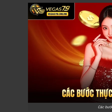
Các bước