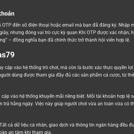
 khoản
mã OTP đến số điện thoại hoặc email mà bạn đã đăng ký. Nhập 
 giây, nhưng đóng vai trò cực kỳ quan Khi OTP được xác nhận, 
ng” – đồng nghĩa bạn đã chính thức trở thành hội viên hợp lệ.
as79
y cập vào hệ thống trò chơi, mà còn là bước xác thực quyền lợi
 người dùng được tham gia đầy đủ các sản phẩm cá cược, từ thể
cập vào hệ thống khuyến mãi riêng biệt. Mỗi tài khoản hợp lệ 
trả hằng ngày. Việc này giúp người chơi vừa an toàn vừa có 
Tất cả dữ liệu cá nhân, giao dịch và thông tin ngân hàng đều 
toàn an tâm khi tham gia.