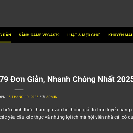
G DẪN
SẢNH GAME VEGAS79
LUẬT & MẸO CHƠI
KHUYẾN MÃI
79 Đơn Giản, Nhanh Chóng Nhất 202
TRÊN
15 THÁNG 10, 2025
BỞI
ADMIN
 chơi chính thức tham gia vào hệ thống giải trí trực tuyến hàng
, các yêu cầu xác thực và những lợi ích mà hội viên nhà cái có q