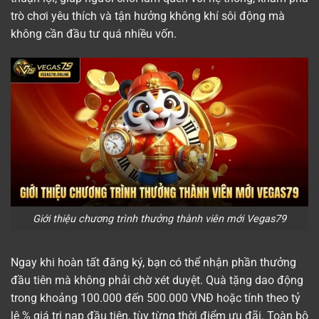
trò chơi yêu thích và tận hưởng không khí sôi động mà
không cần đầu tư quá nhiều vốn.
Giới thiệu chương trình thưởng thành viên mới Vegas79
Ngay khi hoàn tất đăng ký, bạn có thể nhận phần thưởng
đầu tiên mà không phải chờ xét duyệt. Quà tặng dao động
trong khoảng 100.000 đến 500.000 VNĐ hoặc tính theo tỷ
lệ % giá trị nạp đầu tiên, tùy từng thời điểm ưu đãi. Toàn bộ