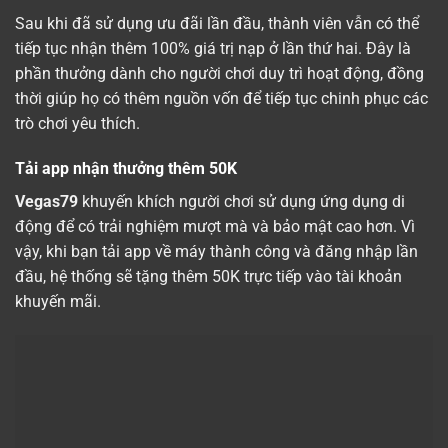
Sau khi đã sử dụng ưu đãi lần đầu, thành viên vẫn có thể
tiếp tục nhận thêm 100% giá trị nạp ở lần thứ hai. Đây là
phần thưởng dành cho người chơi duy trì hoạt động, đồng
thời giúp họ có thêm nguồn vốn để tiếp tục chinh phục các
trò chơi yêu thích.
Tải app nhận thưởng thêm 50K
Vegas79
khuyến khích người chơi sử dụng ứng dụng di
động để có trải nghiệm mượt mà và bảo mật cao hơn. Vì
vậy, khi bạn tải app về máy thành công và đăng nhập lần
đầu, hệ thống sẽ tặng thêm 50K trực tiếp vào tài khoản
khuyến mãi.