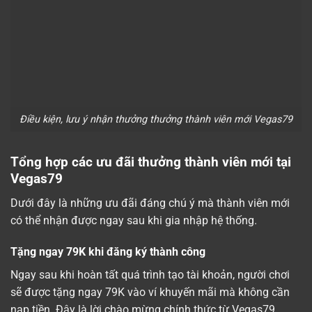
Điều kiện, lưu ý nhận thưởng thưởng thành viên mới Vegas79
Tổng hợp các ưu đãi thưởng thành viên mới tại
Vegas79
Dưới đây là những ưu đãi đáng chú ý mà thành viên mới
có thể nhận được ngay sau khi gia nhập hệ thống.
Tặng ngay 79K khi đăng ký thành công
Ngay sau khi hoàn tất quá trình tạo tài khoản, người chơi
sẽ được tặng ngay 79K vào ví khuyến mãi mà không cần
nạp tiền. Đây là lời chào mừng chính thức từ Vegas79