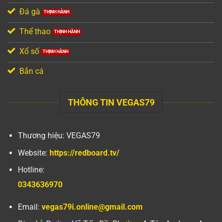
Đá gà
Thể thao
Xổ số
Bắn cá
THÔNG TIN VEGAS79
Thương hiệu: VEGAS79
Website:
https://redboard.tv/
Hotline:
0343636970
Email:
vegas79i.online@gmail.com