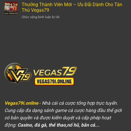
Xì
Thưởng Thành Viên Mới – Ưu Đãi Dành Cho Tân
Cơ
2,
Đầu
Hội
Thủ Vegas79
3
Tháng
Thắng
Và
Chức năng bình luận bị tắt
ở
Rộn
Lớn
4
Thưởng
Ràng
Tại
Thành
–
Vegas79
Viên
Nhận
Mới
Quà
–
May
Ưu
Mắn
Đãi
Cùng
Dành
Vegas79
Cho
Tân
Thủ
Vegas79
Vegas79i.online
-
Nhà cái cá cược tổng hợp trực tuyến.
Cung cấp đa dạng sảnh game cá cược hàng đầu thế giới
có bản quyền và được kiểm duyệt và cấp phép hoạt
động:
Casino, đá gà, thể thao,nổ hũ, bắn cá...