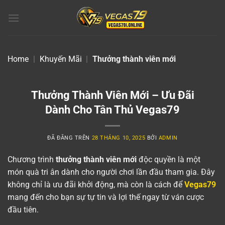
Chuyển
đến
nội
dung
Home
|
Khuyến Mãi
|
Thưởng thành viên mới
Thưởng Thành Viên Mới – Ưu Đãi
Dành Cho Tân Thủ Vegas79
ĐÃ ĐĂNG TRÊN
28 THÁNG 10, 2025
BỞI
ADMIN
Chương trình
thưởng thành viên mới
độc quyền là một
món quà tri ân dành cho người chơi lần đầu tham gia. Đây
không chỉ là ưu đãi khởi động, mà còn là cách để
Vegas79
mang đến cho bạn sự tự tin và lợi thế ngay từ ván cược
đầu tiên.