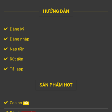
HƯỚNG DẪN
Đăng ký
Đăng nhập
Nạp tiền
Rút tiền
Tải app
SẢN PHẨM HOT
Casino