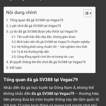
Nội dung chính
Tổng quan đá gà SV388 tại Vegas79
Luật chơi đá gà SV388 tại Vegas79
Lý do đá gà SV388 được yêu thích tại Vegas79
Tần suất trận đấu dày đặc, không gián đoạn
Bình luận viên đá gà SV388 tại Vegas79 chuyên nghiệp
Hệ thống phát sóng chuẩn HD – trải nghiệm như thật
Tỷ lệ trả thưởng hấp dẫn
Cộng đồng người chơi lớn và tương tác cao
Bí quyết thắng lớn khi chơi đá gà SV388 tại Vegas79
Kết luận
Tổng quan đá gà SV388 tại Vegas79
Nhắc đến đá gà trực tuyến tại Đông Nam Á, không thể
không nhắc đến
đá gà SV388 tại Vegas79
– thương hiệu
tiên phong đưa bộ môn truyền thống này lên tầm quốc tế.
Với hơn 15 năm hoạt động và mạng lưới người chơi phủ