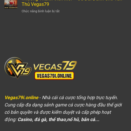
Đầu
Hội
Thủ Vegas79
3
Tháng
Thắng
Và
Chức năng bình luận bị tắt
ở
Rộn
Lớn
4
Thưởng
Ràng
Tại
Thành
–
Vegas79
Viên
Nhận
Mới
Quà
–
May
Ưu
Mắn
Đãi
Cùng
Dành
Vegas79
Cho
Tân
Thủ
Vegas79
Vegas79i.online
-
Nhà cái cá cược tổng hợp trực tuyến.
Cung cấp đa dạng sảnh game cá cược hàng đầu thế giới
có bản quyền và được kiểm duyệt và cấp phép hoạt
động:
Casino, đá gà, thể thao,nổ hũ, bắn cá...