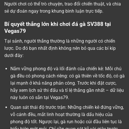
Người chơi có thể trò chuyện, trao đổi chiến thuật, và chia
sẻ dự đoán ngay trong khung bình luận trực tiếp.
Bí quyết thắng lớn khi chơi đá gà SV388 tại
Vegas79
Tại sảnh, người thắng thường là những người có chiến
lược. Do đó bạn nhất định không nên bỏ qua các bí kíp
dưới đây:
Nắm vững phong độ và lối đánh của chiến kê: Mỗi chú
gà đều có phong cách riêng: có gà thiên về tốc độ, có gà
lại mạnh ở khả năng phản công. Trước khi đặt cược,
hãy xem lịch sử thi đấu và tỉ lệ thắng gần nhất – dữ liệu
này luôn có sẵn tại Vegas79.
Quan sát thái độ trước trận: Những chiến kê đứng vững,
vỗ cánh đều, mắt linh hoạt thường là dấu hiệu của
phong độ tốt. Ngược lại, gà run hoặc cúi đầu liên tục là
biểu hiện mệt mỏi. Chỉ cần quan sát kỹ vài giây trước