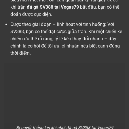
khi trận
đá gà SV388 tại Vegas79
bắt đầu, bạn có thể
đoán được cục diện.
Cược theo giai đoạn – linh hoạt với tình huống: Với
SV388, bạn có thể đặt cược giữa trận. Khi một chiến kê
chiếm ưu thế rõ ràng, tỷ lệ kèo thay đổi nhanh – đây
chính là cơ hội để tối ưu lợi nhuận nếu biết canh đúng
thời điểm.
Bí quyết thắng lớn khi chơi đá gà SV388 tại Vegas79